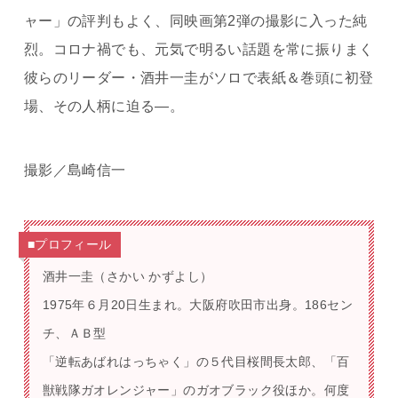
ャー」の評判もよく、同映画第2弾の撮影に入った純
烈。コロナ禍でも、元気で明るい話題を常に振りまく
彼らのリーダー・酒井一圭がソロで表紙＆巻頭に初登
場、その人柄に迫る―。
撮影／島崎信一
■プロフィール
酒井一圭（さかい かずよし）
1975年６月20日生まれ。大阪府吹田市出身。186セン
チ、ＡＢ型
「逆転あばれはっちゃく」の５代目桜間長太郎、「百
獣戦隊ガオレンジャー」のガオブラック役ほか。何度