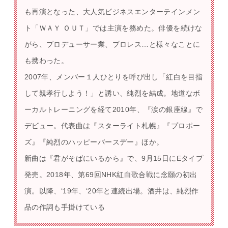
も再演となった、大人気ビジネスエンターテインメン
ト「ＷＡＹ ＯＵＴ」では主演を務めた。俳優を続けな
がら、プロデューサー業、プロレス…と様々なことに
も携わった。
2007年、メンバー１人ひとりを呼び出し「紅白を目指
して親孝行しよう！」と誘い、純烈を結成。地道なボ
ーカルトレーニングを経て2010年、『涙の銀座線』で
デビュー。代表曲は『スターライト札幌』『プロポー
ズ』『純烈のハッピーバースデー』ほか。
新曲は『君がそばにいるから』で、9月15日にEタイプ
発売。2018年、第69回NHK紅白歌合戦に念願の初出
演。以降、ʻ19年、ʻ20年と連続出場。酒井は、純烈作
品の作詞も手掛けている