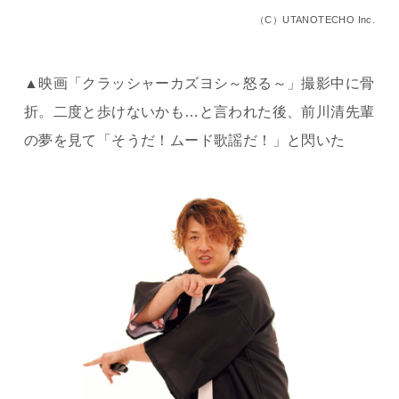
（C）UTANOTECHO Inc.
▲映画「クラッシャーカズヨシ～怒る～」撮影中に骨
折。二度と歩けないかも…と言われた後、前川清先輩
の夢を見て「そうだ！ムード歌謡だ！」と閃いた