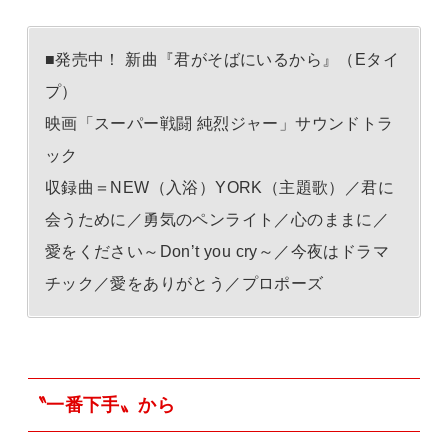
■発売中！ 新曲『君がそばにいるから』（Eタイ
プ）
映画「スーパー戦闘 純烈ジャー」サウンドトラ
ック
収録曲＝NEW（入浴）YORK（主題歌）／君に
会うために／勇気のペンライト／心のままに／
愛をください～Donʼt you cry～／今夜はドラマ
チック／愛をありがとう／プロポーズ
〝一番下手〟から